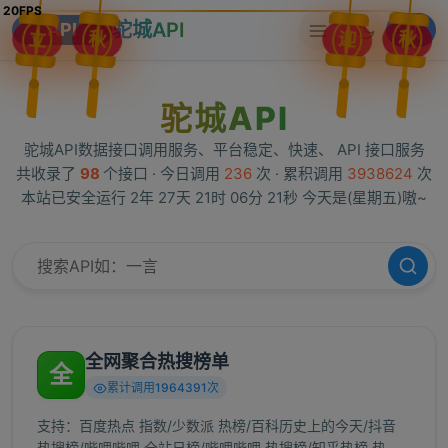
驼城API
API
立
秋
迎
秋
驼城API
驼城API数据接口调用服务、平台稳定、快速、 API 接口服务
共收录了
98
个接口 · 今日调用
236
次 · 累积调用
3938624
次
本站已安全运行 2年 27天 21时 06分 21秒 今天是(星期五)嗷~
全网聚合热搜榜单
全
累计调用1964391次
支持：百度热点 指数/少数派 热榜/百科历史上的今天/抖音
热搜榜/哔哩哔哩 全站日榜/哔哩哔哩 热搜榜/知乎热榜 热度/