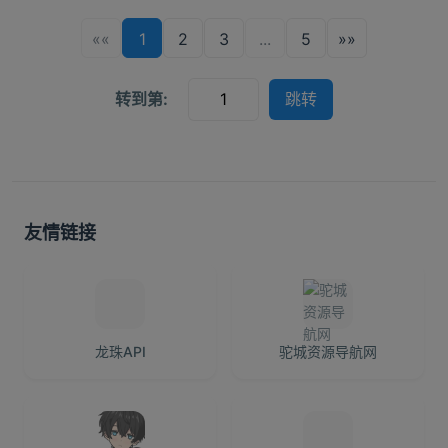
««
1
2
3
...
5
»»
转到第:
跳转
友情链接
龙珠API
驼城资源导航网