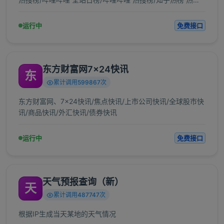
知乎热门问题/微博 热搜榜/CSDN热榜/搜狗热搜/今日头条热
榜/ACFUN弹幕网/安全KER 热榜/懂球帝 热榜/爱范儿/稀土掘
运行中
免费接口
金/51CTO 推荐榜
东方财富网7x24快讯
东
累计调用599867次
东方财富网、7x24快讯/焦点快讯/上市公司快讯/全球股市快
讯/商品快讯/外汇快讯/债券快讯
运行中
免费接口
天气预报查询（新）
天
累计调用487747次
根据IP生成当天某地的天气情况