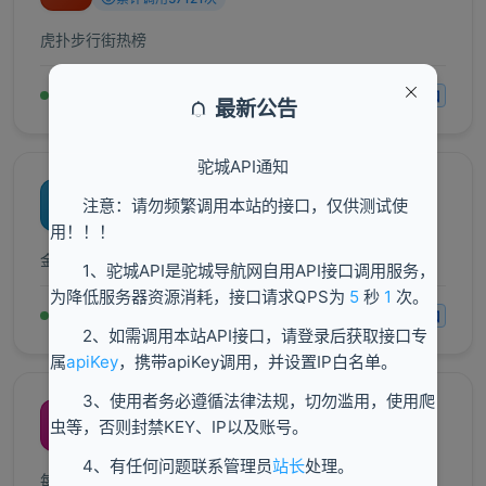
虎扑步行街热榜
运行中
免费接口
最新公告
驼城API通知
金融界要闻
金
注意：请勿频繁调用本站的接口，仅供测试使
累计调用6152次
用！！！
金融界要闻
1、驼城API是驼城导航网自用API接口调用服务，
为降低服务器资源消耗，接口请求QPS为
5
秒
1
次。
运行中
免费接口
2、如需调用本站API接口，请登录后获取接口专
属
apiKey
，携带apiKey调用，并设置IP白名单。
3、使用者务必遵循法律法规，切勿滥用，使用爬
每日60秒读懂世界
每
虫等，否则封禁KEY、IP以及账号。
累计调用5867次
4、有任何问题联系管理员
站长
处理。
每天60秒读懂世界API接口-知乎